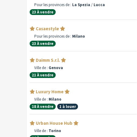
Pour les provinces de :
La Spezia
/
Lucca
23 À vendre
Casaestyle
Pour les provinces de :
Milano
23 À vendre
Daimm S.r.l.
Ville de :
Genova
21 À vendre
Luxury Home
Ville de :
Milano
18 À vendre
1 à louer
Urban House Hub
Ville de :
Torino