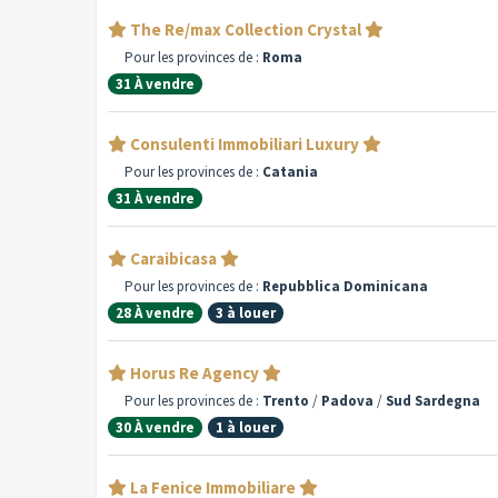
The Re/max Collection Crystal
Pour les provinces de :
Roma
31 À vendre
Consulenti Immobiliari Luxury
Pour les provinces de :
Catania
31 À vendre
Caraibicasa
Pour les provinces de :
Repubblica Dominicana
28 À vendre
3 à louer
Horus Re Agency
Pour les provinces de :
Trento
/
Padova
/
Sud Sardegna
30 À vendre
1 à louer
La Fenice Immobiliare