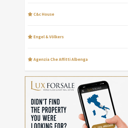
C&c House
Engel & Völkers
Agenzia Che Affitti Albenga