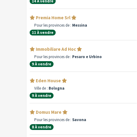
14 À vendre
Premia Home Srl
Pour les provinces de :
Messina
11 À vendre
Immobiliare Ad Hoc
Pour les provinces de :
Pesaro e Urbino
9 À vendre
Eden House
Ville de :
Bologna
9 À vendre
Domus Mare
Pour les provinces de :
Savona
8 À vendre