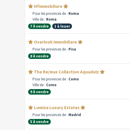
Hfimmobiliare
Pour les provinces de :
Roma
Ville de :
Roma
7 À vendre
1 à louer
Overlook Immobiliare
Pour les provinces de :
Pisa
8 À vendre
The Re/max Collection Aquadulz
Pour les provinces de :
Como
Ville de :
Como
9 À vendre
Lumina Luxury Estates
Pour les provinces de :
Madrid
5 À vendre