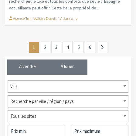
recherchent le luxe et tous les conforts que seule l´Espagne
accueillante peut offrir. Cette belle propriété de...
Agence"Immobiliare Donetti´s" Sanremo
1
2
3
4
5
6
À vendre
À louer
Villa
Recherche par ville / région / pays
Tous les sites