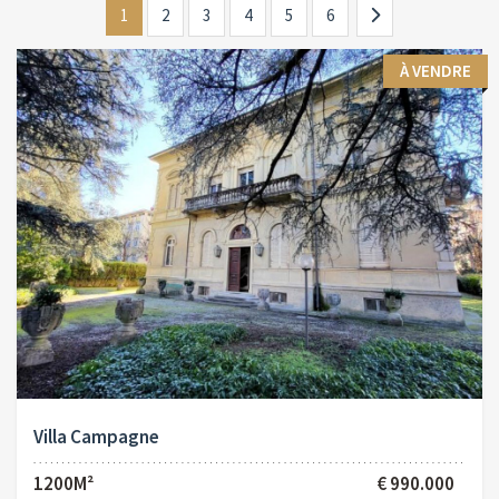
1
2
3
4
5
6
À VENDRE
Villa Campagne
1200M²
€ 990.000