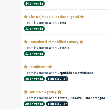
44 en venta
The Re/max Collection Crystal
Para las provincias de:
Roma
31 en venta
Consulenti Immobiliari Luxury
Para las provincias de:
Catania
31 en venta
Caraibicasa
Para las provincias de:
Repubblica Dominicana
28 en venta
3 en alquiler
Horus Re Agency
Para las provincias de:
Trento
/
Padova
/
Sud Sardegna
30 en venta
1 en alquiler