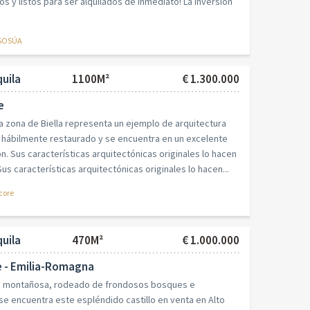
 y listos para ser alquilados de inmediato! La inversión
 SOSÚA
quila
1100M²
€ 1.300.000
e
 la zona de Biella representa un ejemplo de arquitectura
do hábilmente restaurado y se encuentra en un excelente
. Sus características arquitectónicas originales lo hacen
s características arquitectónicas originales lo hacen...
core
quila
470M²
€ 1.000.000
 - Emilia-Romagna
na montañosa, rodeado de frondosos bosques e
e encuentra este espléndido castillo en venta en Alto