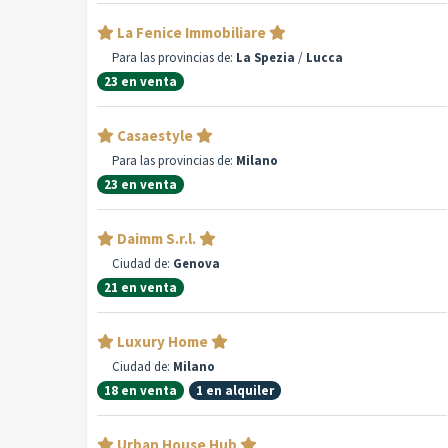
La Fenice Immobiliare
Para las provincias de:
La Spezia
/
Lucca
23 en venta
Casaestyle
Para las provincias de:
Milano
23 en venta
Daimm S.r.l.
Ciudad de:
Genova
21 en venta
Luxury Home
Ciudad de:
Milano
18 en venta
1 en alquiler
Urban House Hub