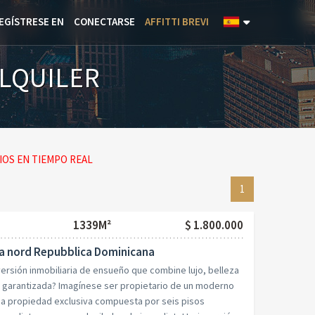
EGÍSTRESE EN
CONECTARSE
AFFITTI BREVI
ALQUILER
OS EN TIEMPO REAL
1
1339M²
$ 1.800.000
a nord Repubblica Dominicana
ersión inmobiliaria de ensueño que combine lujo, belleza
d garantizada? Imagínese ser propietario de un moderno
 una propiedad exclusiva compuesta por seis pisos