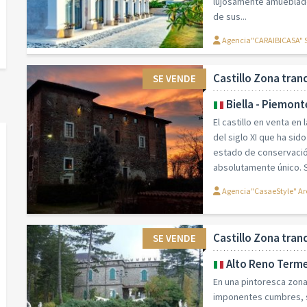
lujosamente amueblados
de sus...
Agencia"CARAIBICASA"
Castillo Zona tran
SE VENDE
Biella - Piemont
El castillo en venta en
del siglo XI que ha si
estado de conservación
absolutamente único. Su
Agencia"CasaeStyle" Ar
Castillo Zona tran
SE VENDE
Alto Reno Terme
En una pintoresca zo
imponentes cumbres, s