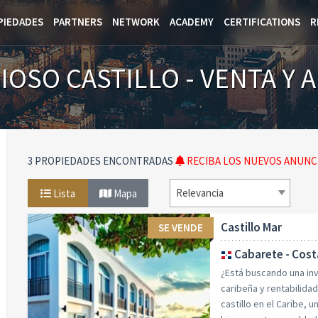
PIEDADES
PARTNERS
NETWORK
ACADEMY
CERTIFICATIONS
R
IOSO CASTILLO - VENTA Y 
3 PROPIEDADES ENCONTRADAS
RECIBA LOS NUEVOS ANUNCI
Relevancia
Lista
Mapa
Castillo Mar
SE VENDE
Cabarete - Cost
¿Está buscando una inv
caribeña y rentabilida
castillo en el Caribe,