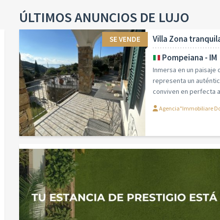
ÚLTIMOS ANUNCIOS DE LUJO
Villa Zona tranquil
SE VENDE
Pompeiana - IM
Inmersa en un paisaje 
representa un auténtico
conviven en perfecta a
Agencia"Immobiliare Do