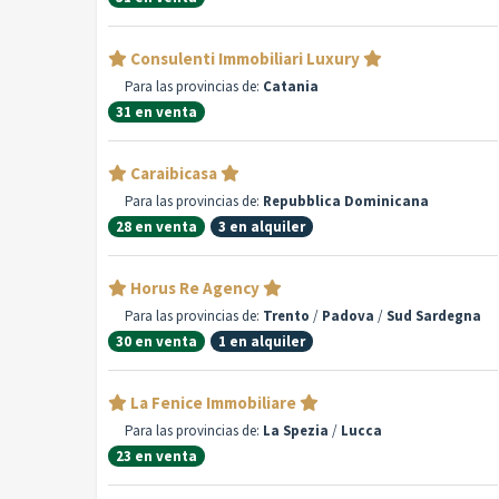
Consulenti Immobiliari Luxury
Para las provincias de:
Catania
31 en venta
Caraibicasa
Para las provincias de:
Repubblica Dominicana
28 en venta
3 en alquiler
Horus Re Agency
Para las provincias de:
Trento
/
Padova
/
Sud Sardegna
30 en venta
1 en alquiler
La Fenice Immobiliare
Para las provincias de:
La Spezia
/
Lucca
23 en venta