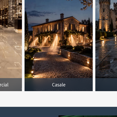
cial
Casale