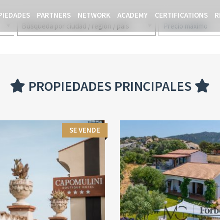
PIEDADES
PARTNERS
NETWORK
ACADEMY
CERTIFICATIONS
R
Búsqueda por ciudad / región / país
PROPIEDADES PRINCIPALES
SE VENDE