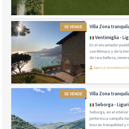
Villa Zona tranquil
SE VENDE
Ventimiglia - Lig
En el encantador puebl
con Mónaco y de la her
de rara belleza, inmersa
Agencia"Immobiliare Do
Villa Zona tranquil
SE VENDE
Seborga - Ligur
Seborga, en el interior
pintoresca campiña ita
buscan tranquilidad y 