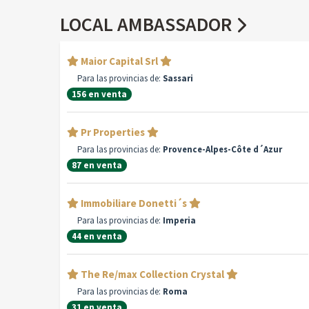
LOCAL AMBASSADOR
Maior Capital Srl
Para las provincias de:
Sassari
156 en venta
Pr Properties
Para las provincias de:
Provence-Alpes-Côte d´Azur
87 en venta
Immobiliare Donetti´s
Para las provincias de:
Imperia
44 en venta
The Re/max Collection Crystal
Para las provincias de:
Roma
31 en venta