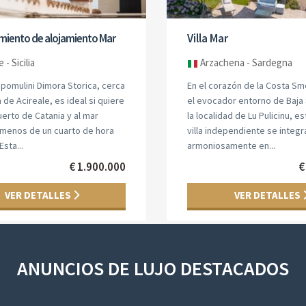
miento de alojamiento Mar
Villa Mar
 - Sicilia
Arzachena - Sardegna
apomulini Dimora Storica, cerca
En el corazón de la Costa Sm
a de Acireale, es ideal si quiere
el evocador entorno de Baja 
puerto de Catania y al mar
la localidad de Lu Pulicinu, e
 menos de un cuarto de hora
villa independiente se integr
Esta...
armoniosamente en...
€ 1.900.000
€
VER DETALLES
VER DETALLES
ANUNCIOS DE LUJO DESTACADOS