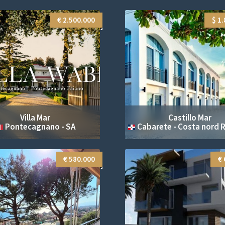
€ 2.500.000
$ 1
Villa Mar
Castillo Mar
Pontecagnano - SA
Cabarete - Costa nord Repubblica Dom
€ 580.000
€ 