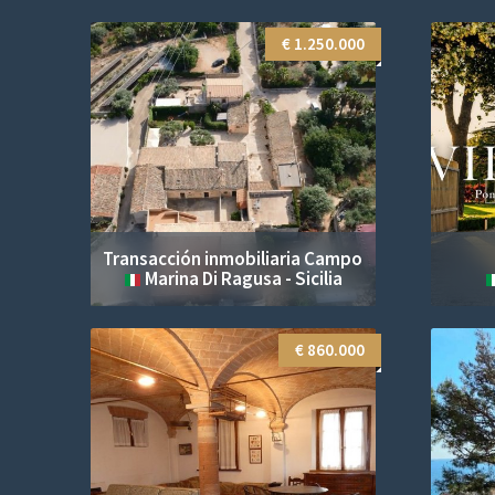
0.000
€ 1.250.000
Transacción inmobiliaria Campo
Marina Di Ragusa - Sicilia
0.000
€ 860.000