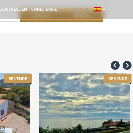
EGÍSTRESE EN
CONECTARSE
AFFITTI BREVI
BUSCA
MAPA
SE VENDE
SE VENDE