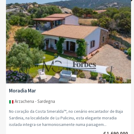
Cobertura Cidade
fano - marche
Há residências que se compram. E depois há moradias que
revelam quem tu és. No último andar do Palazzo Martinozzi, um
prestigiado edifício histórico de 1564, o encanto...
€ 760.000
VER DETALHES