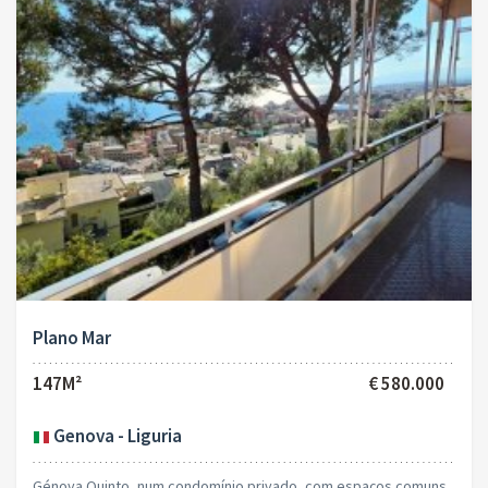
Plano Mar
147M²
€ 580.000
Genova - Liguria
Génova Quinto, num condomínio privado, com espaços comuns