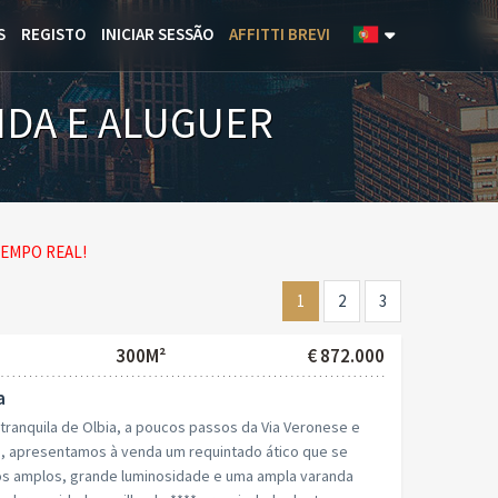
S
REGISTO
INICIAR SESSÃO
AFFITTI BREVI
NDA E ALUGUER
EMPO REAL!
1
2
3
300M²
€ 872.000
a
tranquila de Olbia, a poucos passos da Via Veronese e
os, apresentamos à venda um requintado ático que se
os amplos, grande luminosidade e uma ampla varanda