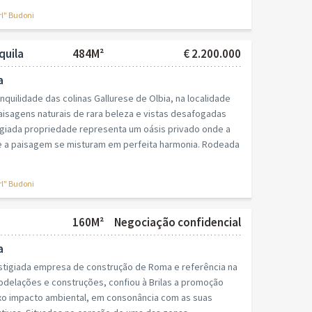
rl" Budoni
quila
484M²
€ 2.200.000
a
nquilidade das colinas Gallurese de Olbia, na localidade
aisagens naturais de rara beleza e vistas desafogadas
igiada propriedade representa um oásis privado onde a
 e a paisagem se misturam em perfeita harmonia. Rodeada
rl" Budoni
160M²
Negociação confidencial
a
restigiada empresa de construção de Roma e referência na
modelações e construções, confiou à Brilas a promoção
xo impacto ambiental, em consonância com as suas