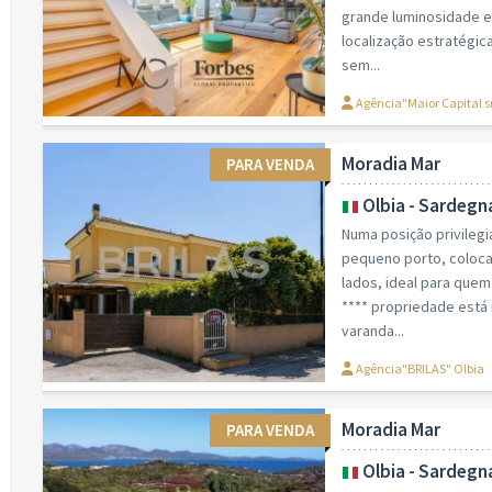
grande luminosidade e
localização estratégic
sem...
Agência"Maior Capital s
Moradia Mar
PARA VENDA
Olbia - Sardegn
Numa posição privilegi
pequeno porto, coloca
lados, ideal para que
**** propriedade está
varanda...
Agência"BRILAS" Olbia
Moradia Mar
PARA VENDA
Olbia - Sardegn