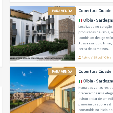
Cobertura Cidade
PARA VENDA
Olbia - Sardegn
Localizado no coração 
procuradas de Olbia, 
combinam design refin
Atravessando o limiar
cerca de 38 metros...
Agência"BRILAS" Olbia
Cobertura Cidade
PARA VENDA
Olbia - Sardegn
Numa das zonas residen
oferecemos uma elegan
quinto andar de um edi
panorâmica sobre a ilh
construída no início dos