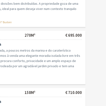
 divisões bem distribuídas. A propriedade goza de uma
a, ideal para quem deseja viver num contexto tranquilo
rl" Budoni
270M²
€ 695.000
a
ada, a poucos metros da marina e do caraterístico
mos à venda uma elegante moradia isolada livre em três
m procura conforto, privacidade e um amplo espaço de
 rodeada por um agradável jardim privado e tem uma
158M²
€ 710.000
a