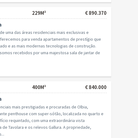
229M²
€ 890.370
a
de uma das áreas residenciais mais exclusivas e
oferecemos para venda apartamentos de prestígio que
ado e as mais modernas tecnologias de construção.
, somos recebidos por uma majestosa sala de jantar de
400M²
€ 840.000
a
ciais mais prestigiadas e procuradas de Olbia,
te penthouse com super-sótão, localizada no quarto e
fício requintado, com uma extraordinária vista
a de Tavolara e os relevos Gallura. A propriedade,
...