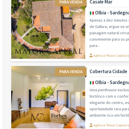
Casale Mar
PARA VENDA
Olbia - Sardegn
Apenas a dez minutos d
de Gallura, ergue-se 
paisagem natural circu
conveniente para os pr
para...
Agência"Maior Capital s
Cobertura Cidade
PARA VENDA
Olbia - Sardegn
Uma penthouse exclusi
histórico com o confo
elegante do centro, e
oportunidade rara par
ambiente rico em histór
Agência"Maior Capital s