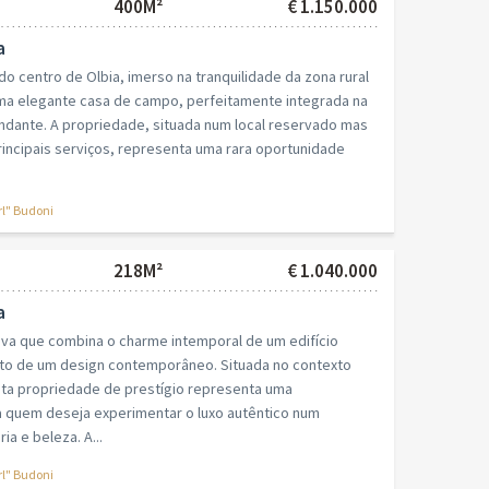
400M²
€ 1.150.000
a
o centro de Olbia, imerso na tranquilidade da zona rural
uma elegante casa de campo, perfeitamente integrada na
ndante. A propriedade, situada num local reservado mas
incipais serviços, representa uma rara oportunidade
rl" Budoni
218M²
€ 1.040.000
a
va que combina o charme intemporal de um edifício
rto de um design contemporâneo. Situada no contexto
sta propriedade de prestígio representa uma
a quem deseja experimentar o luxo autêntico num
ia e beleza. A...
rl" Budoni