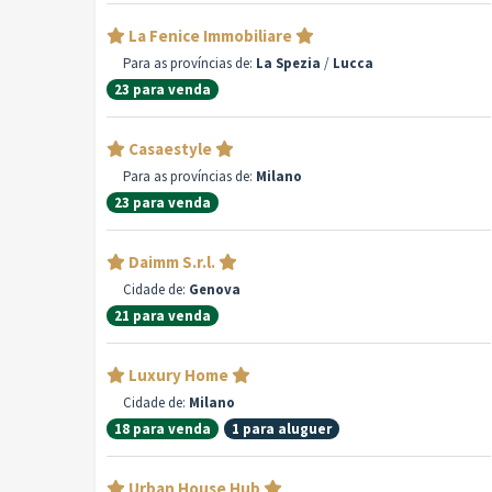
La Fenice Immobiliare
Para as províncias de:
La Spezia
/
Lucca
23 para venda
Casaestyle
Para as províncias de:
Milano
23 para venda
Daimm S.r.l.
Cidade de:
Genova
21 para venda
Luxury Home
Cidade de:
Milano
18 para venda
1 para aluguer
Urban House Hub