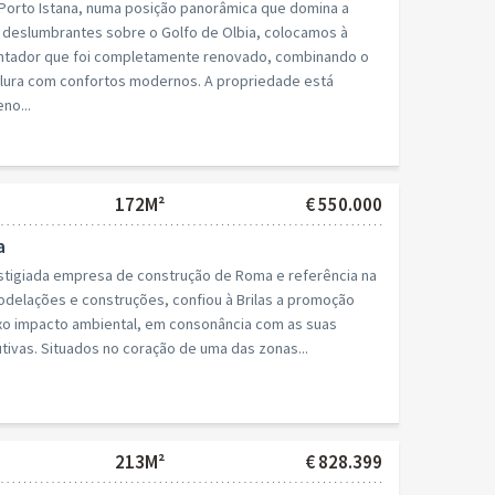
 Porto Istana, numa posição panorâmica que domina a
s deslumbrantes sobre o Golfo de Olbia, colocamos à
ntador que foi completamente renovado, combinando o
llura com confortos modernos. A propriedade está
no...
172M²
€ 550.000
a
restigiada empresa de construção de Roma e referência na
modelações e construções, confiou à Brilas a promoção
xo impacto ambiental, em consonância com as suas
utivas. Situados no coração de uma das zonas...
213M²
€ 828.399