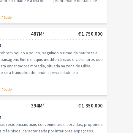
obre a cidade e a ilha de **** propriedade destaca-se
rl" Budoni
487M²
€ 1.750.000
a
cobrem pouco a pouco, seguindo o ritmo da natureza e
a paisagem. Entre maquis mediterrânicos e vislumbres que
sta encantadora moradia, situada na zona de Olbia,
 rara tranquilidade, onde a privacidade e a
rl" Budoni
394M²
€ 1.350.000
a
nas residenciais mais convenientes e servidas, propomos
 três pisos, caracterizada por interiores espaçosos,