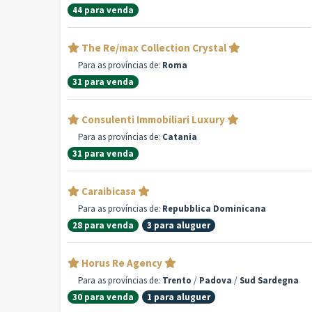
44 para venda
The Re/max Collection Crystal
Para as províncias de:
Roma
31 para venda
Consulenti Immobiliari Luxury
Para as províncias de:
Catania
31 para venda
Caraibicasa
Para as províncias de:
Repubblica Dominicana
28 para venda
3 para aluguer
Horus Re Agency
Para as províncias de:
Trento
/
Padova
/
Sud Sardegna
30 para venda
1 para aluguer