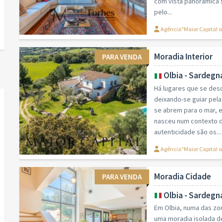
com vista panorâmica s
pelo...
Agência"Maior Capital s
Moradia Interior
PARA VENDA
Olbia - Sardegn
Há lugares que se des
deixando-se guiar pel
se abrem para o mar, e
nasceu num contexto de
autenticidade são os...
Agência"Maior Capital s
Moradia Cidade
PARA VENDA
Olbia - Sardegn
Em Olbia, numa das zo
uma moradia isolada de