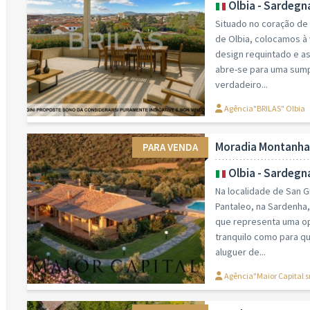
Olbia - Sardegn
Situado no coração de
de Olbia, colocamos à
design requintado e a
abre-se para uma sump
verdadeiro...
Agência"BRILAS" Olbia
Moradia Montanha
PARA VENDA
Olbia - Sardegn
Na localidade de San G
Pantaleo, na Sardenha
que representa uma op
tranquilo como para q
aluguer de...
Agência"Maior Capital s