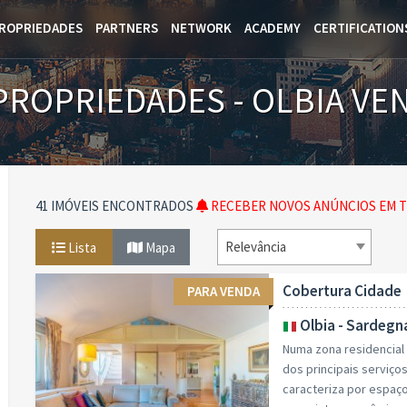
ROPRIEDADES
PARTNERS
NETWORK
ACADEMY
CERTIFICATION
PROPRIEDADES - OLBIA VE
41 IMÓVEIS ENCONTRADOS
RECEBER NOVOS ANÚNCIOS EM T
Relevância
Lista
Mapa
Cobertura Cidade
PARA VENDA
Olbia - Sardegn
Numa zona residencial 
dos principais serviç
caracteriza por espaç