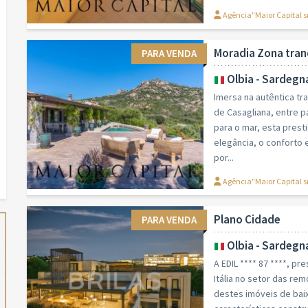
Agência"Maior Capital s
Moradia Zona tran
PARA VENDA
Olbia - Sardegn
Imersa na autêntica tra
de Casagliana, entre p
para o mar, esta prest
elegância, o conforto
por...
Agência"Maior Capital s
Plano Cidade
PARA VENDA
Olbia - Sardegn
A EDIL **** 87 ****, p
Itália no setor das re
destes imóveis de bai