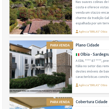
Nas suaves colinas de
costa e oferece vista
venda um stazzo enca
charme da tradição Ga
espalhada por um terre
Agência"BRILAS" Olbia
Plano Cidade
PARA VENDA
Olbia - Sardegn
A EDIL **** 87 ****, p
Itália no setor das re
destes imóveis de bai
características constr
Agência"BRILAS" Olbia
Cobertura Cidade
PARA VENDA