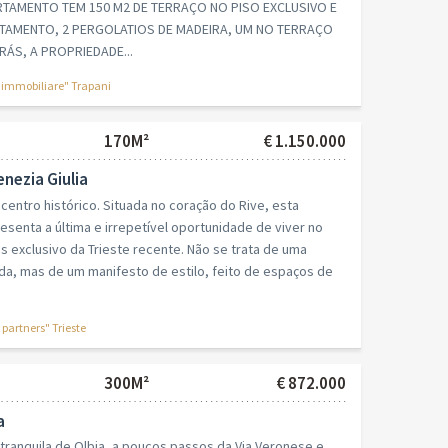
TAMENTO TEM 150 M2 DE TERRAÇO NO PISO EXCLUSIVO E
RTAMENTO, 2 PERGOLATIOS DE MADEIRA, UM NO TERRAÇO
RÁS, A PROPRIEDADE...
o immobiliare" Trapani
170M²
€ 1.150.000
Venezia Giulia
 centro histórico. Situada no coração do Rive, esta
senta a última e irrepetível oportunidade de viver no
is exclusivo da Trieste recente. Não se trata de uma
da, mas de um manifesto de estilo, feito de espaços de
partners" Trieste
300M²
€ 872.000
a
tranquila de Olbia, a poucos passos da Via Veronese e