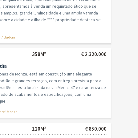
os, apresentamos à venda um requintado ático que se
os amplos, grande luminosidade e uma ampla varanda
obre a cidade e a ilha de **** propriedade destaca-se
rl" Budoni
358M²
€ 2.320.000
dia
onas de Monza, está em construção uma elegante
ótão e grandes terraços, com entrega prevista para a
sidência está localizada na via Medici 47 e caracteriza-se
evado de acabamentos e especificações, com uma
ue...
are" Monza
120M²
€ 850.000