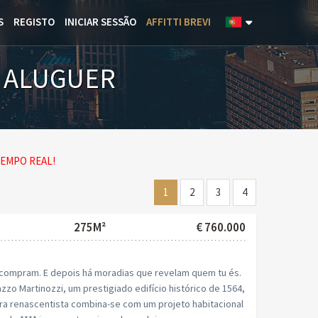
S
REGISTO
INICIAR SESSÃO
AFFITTI BREVI
E ALUGUER
EMPO REAL!
1
2
3
4
275M²
€ 760.000
 compram. E depois há moradias que revelam quem tu és.
zzo Martinozzi, um prestigiado edifício histórico de 1564,
ra renascentista combina-se com um projeto habitacional