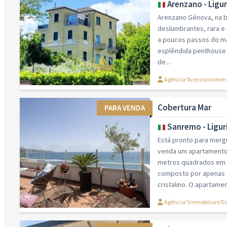
Arenzano - Ligur
Arenzano Génova, na be
deslumbrantes, rara e e
a poucos passos do ma
esplêndida penthouse 
de...
Agência"Arenzano Immobil
Cobertura Mar
PARA VENDA
Sanremo - Ligur
Está pronto para mergu
venda um apartamento
metros quadrados em S
composto por apenas d
cristalino. O apartament
Agência"Immobiliare Do