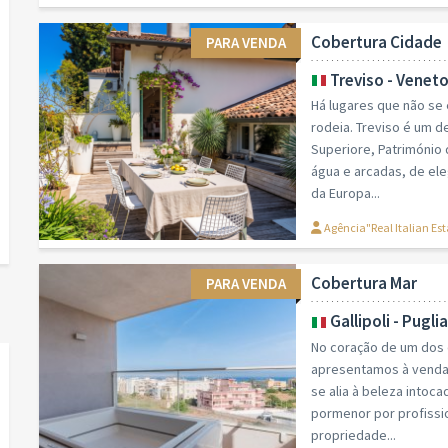
Cobertura Cidade
PARA VENDA
Treviso - Venet
Há lugares que não se
rodeia. Treviso é um d
Superiore, Património
água e arcadas, de ele
da Europa...
Agência"Real Italian Es
Cobertura Mar
PARA VENDA
Gallipoli - Puglia
No coração de um dos 
apresentamos à venda 
se alia à beleza intoca
pormenor por profissio
propriedade...