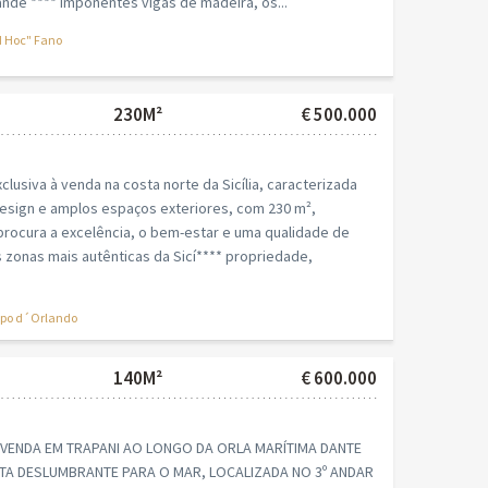
de **** imponentes vigas de madeira, os...
 Hoc" Fano
230M²
€ 500.000
lusiva à venda na costa norte da Sicília, caracterizada
sign e amplos espaços exteriores, com 230 m²,
rocura a excelência, o bem-estar e uma qualidade de
 zonas mais autênticas da Sicí**** propriedade,
po d´Orlando
140M²
€ 600.000
VENDA EM TRAPANI AO LONGO DA ORLA MARÍTIMA DANTE
STA DESLUMBRANTE PARA O MAR, LOCALIZADA NO 3º ANDAR