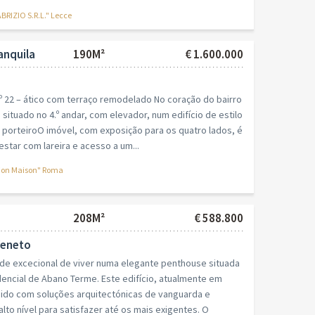
RIZIO S.R.L." Lecce
anquila
190M²
€ 1.600.000
n.º 22 – ático com terraço remodelado No coração do bairro
xo situado no 4.º andar, com elevador, num edifício de estilo
 porteiroO imóvel, com exposição para os quatro lados, é
star com lareira e acesso a um...
ion Maison" Roma
208M²
€ 588.800
Veneto
de excecional de viver numa elegante penthouse situada
encial de Abano Terme. Este edifício, atualmente em
bido com soluções arquitectónicas de vanguarda e
to nível para satisfazer até os mais exigentes. O