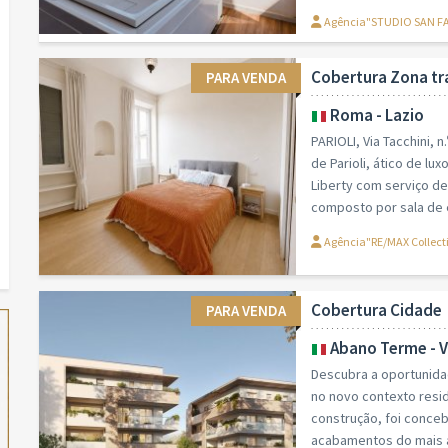
Agência"STUDIO SAN FAB
Cobertura Zona tr
PARA VENDA
Roma - Lazio
PARIOLI, Via Tacchini, 
de Parioli, ático de lu
Liberty com serviço de
composto por sala de e
Agência"RE/MAX Collect
Cobertura Cidade
PARA VENDA
Abano Terme - 
Descubra a oportunida
no novo contexto resid
construção, foi conce
acabamentos do mais al