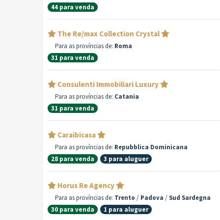
44 para venda
The Re/max Collection Crystal
Para as províncias de:
Roma
31 para venda
Consulenti Immobiliari Luxury
Para as províncias de:
Catania
31 para venda
Caraibicasa
Para as províncias de:
Repubblica Dominicana
28 para venda
3 para aluguer
Horus Re Agency
Para as províncias de:
Trento
/
Padova
/
Sud Sardegna
30 para venda
1 para aluguer