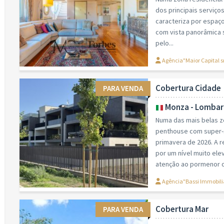
dos principais serviç
caracteriza por espaç
com vista panorâmica s
pelo...
Agência"Maior Capital s
Cobertura Cidade
PARA VENDA
Monza - Lombar
Numa das mais belas z
penthouse com super-s
primavera de 2026. A re
por um nível muito el
atenção ao pormenor q
Agência"Bassi Immobili
Cobertura Mar
PARA VENDA