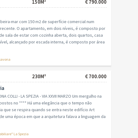
150M²
€ 790.000
beira-mar com 150 m2 de superfície comercial num
 recente. O apartamento, em dois níveis, é composto por
e sala de estar com cozinha aberta, dois quartos, casa
ível, alcançado por escada interna, é composto por área
Savona
230M²
€ 700.000
ia
NA COLLI - LA SPEZIA - VIA XXVII MARZO Um mergulho na
 postos no **** Há uma elegância que o tempo não
a que se respira quando se entra neste edifício Art
e uma época em que a arquitetura falava a linguagem da
iliare" La Spezia