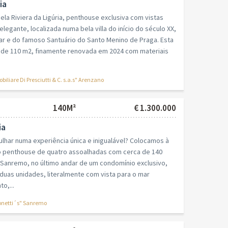
ia
la Riviera da Ligúria, penthouse exclusiva com vistas
legante, localizada numa bela villa do início do século XX,
r e do famoso Santuário do Santo Menino de Praga. Esta
de 110 m2, finamente renovada em 2024 com materiais
iare Di Presciutti & C. s.a.s" Arenzano
140M²
€ 1.300.000
ia
lhar numa experiência única e inigualável? Colocamos à
 penthouse de quatro assoalhadas com cerca de 140
anremo, no último andar de um condomínio exclusivo,
uas unidades, literalmente com vista para o mar
o,...
netti´s" Sanremo