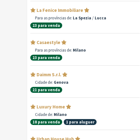
La Fenice Immobiliare
Para as províncias de:
La Spezia
/
Lucca
23 para venda
Casaestyle
Para as províncias de:
Milano
23 para venda
Daimm S.r.l.
Cidade de:
Genova
21 para venda
Luxury Home
Cidade de:
Milano
18 para venda
1 para aluguer
Urban House Hub