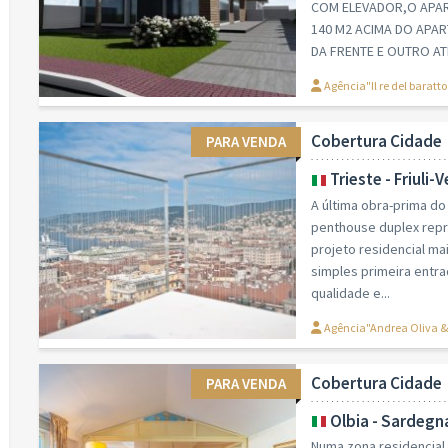
COM ELEVADOR,O APAR
140 M2 ACIMA DO APA
DA FRENTE E OUTRO AT
Agência"Il re del baratt
Cobertura Cidade
PARA VENDA
Trieste - Friuli-
A última obra-prima do
penthouse duplex repre
projeto residencial ma
simples primeira entra
qualidade e...
Agência"Andrea Oliva & 
Cobertura Cidade
PARA VENDA
Olbia - Sardegn
Numa zona residencial 