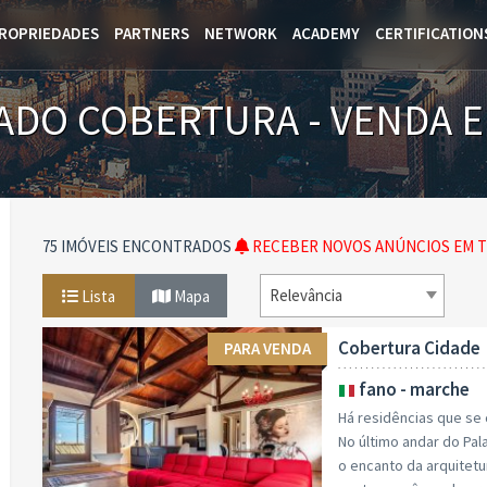
ROPRIEDADES
PARTNERS
NETWORK
ACADEMY
CERTIFICATION
ADO COBERTURA - VENDA 
75 IMÓVEIS ENCONTRADOS
RECEBER NOVOS ANÚNCIOS EM T
Relevância
Lista
Mapa
Cobertura Cidade
PARA VENDA
fano - marche
Há residências que se
No último andar do Pala
o encanto da arquitetu