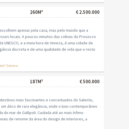
260M²
€ 2.500.000
o
 escolhem apenas pela casa, mas pelo mundo que a
esses locais. A poucos minutos das colinas do Prosecco
 da UNESCO, e a meia hora de Veneza, é uma cidade de
gância discreta e de uma qualidade de vida que o resto
tate" Genova
187M²
€ 500.000
destinos mais fascinantes e conceituados do Salento,
um ático de rara elegância, onde o luxo contemporâneo
da do mar de Gallipoli. Cuidada até ao mais ínfimo
nais de renome da área do design de interiores, a