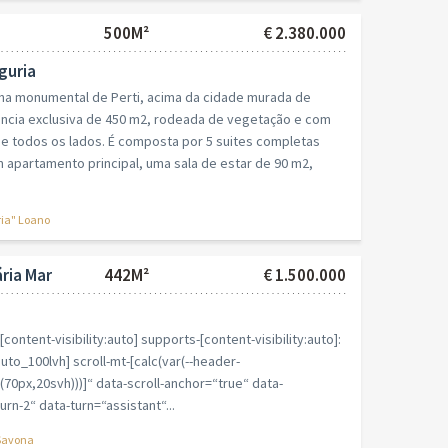
500M²
€ 2.380.000
iguria
ona monumental de Perti, acima da cidade murada de
ência exclusiva de 450 m2, rodeada de vegetação e com
de todos os lados. É composta por 5 suites completas
 apartamento principal, uma sala de estar de 90 m2,
ria" Loano
ria Mar
442M²
€ 1.500.000
content-visibility:auto] supports-[content-visibility:auto]:
auto_100lvh] scroll-mt-[calc(var(--header-
70px,20svh)))]“ data-scroll-anchor=“true“ data-
rn-2“ data-turn=“assistant“...
Savona