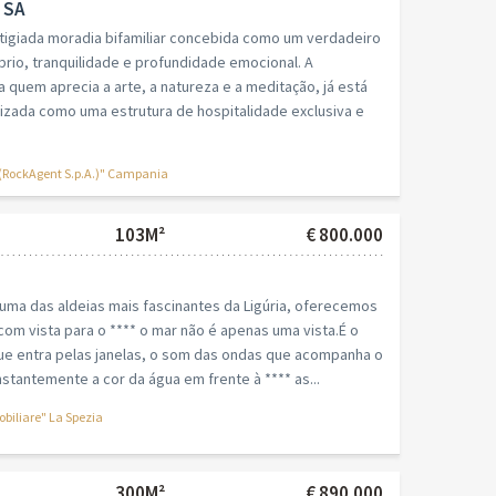
 SA
stigiada moradia bifamiliar concebida como um verdadeiro
brio, tranquilidade e profundidade emocional. A
a quem aprecia a arte, a natureza e a meditação, já está
lizada como uma estrutura de hospitalidade exclusiva e
(RockAgent S.p.A.)" Campania
103M²
€ 800.000
 uma das aldeias mais fascinantes da Ligúria, oferecemos
om vista para o **** o mar não é apenas uma vista.É o
que entra pelas janelas, o som das ondas que acompanha o
nstantemente a cor da água em frente à **** as...
iliare" La Spezia
300M²
€ 890.000