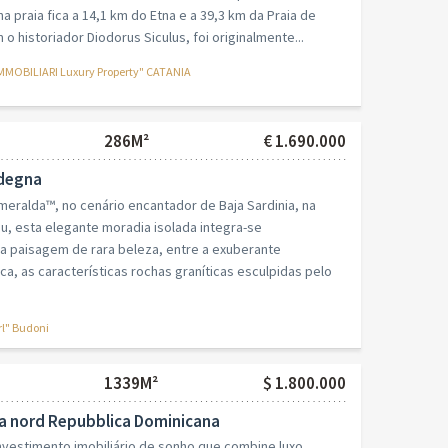
a praia fica a 14,1 km do Etna e a 39,3 km da Praia de
o historiador Diodorus Siculus, foi originalmente...
MOBILIARI Luxury Property" CATANIA
286M²
€ 1.690.000
rdegna
eralda™, no cenário encantador de Baja Sardinia, na
nu, esta elegante moradia isolada integra-se
paisagem de rara beleza, entre a exuberante
a, as características rochas graníticas esculpidas pelo
rl" Budoni
1339M²
$ 1.800.000
a nord Repubblica Dominicana
nvestimento imobiliário de sonho que combine luxo,