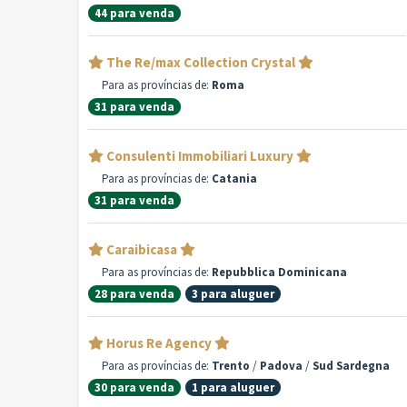
44 para venda
The Re/max Collection Crystal
Para as províncias de:
Roma
31 para venda
Consulenti Immobiliari Luxury
Para as províncias de:
Catania
31 para venda
Caraibicasa
Para as províncias de:
Repubblica Dominicana
28 para venda
3 para aluguer
Horus Re Agency
Para as províncias de:
Trento
/
Padova
/
Sud Sardegna
30 para venda
1 para aluguer