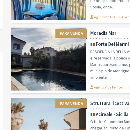
de design moderno fic
Sosúa, onde...
Agência"CARAIBICASA"
Moradia Mar
PARA VENDA
Forte Dei Marmi
RESIDÊNCIA LA BELLA VI
e reservada, a pouca d
Marmi, apresentamos p
município de Montignos
ambiente...
Agência"La Fenice Immob
Struttura ricettiva
PARA VENDA
Acireale - Sicilia
O Hotel Capomulini Dimo
chegar ao Porto de Ca