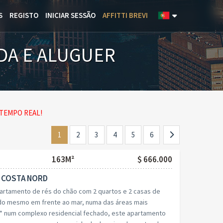
S
REGISTO
INICIAR SESSÃO
AFFITTI BREVI
DA E ALUGUER
TEMPO REAL!
1
2
3
4
5
6
163M²
$ 666.000
- COSTA NORD
artamento de rés do chão com 2 quartos e 2 casas de
ado mesmo em frente ao mar, numa das áreas mais
* num complexo residencial fechado, este apartamento