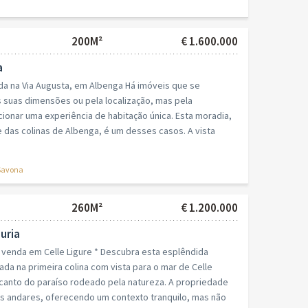
200M²
€ 1.600.000
a
da na Via Augusta, em Albenga Há imóveis que se
 suas dimensões ou pela localização, mas pela
onar uma experiência de habitação única. Esta moradia,
e das colinas de Albenga, é um desses casos. A vista
Savona
260M²
€ 1.200.000
guria
 venda em Celle Ligure * Descubra esta esplêndida
ada na primeira colina com vista para o mar de Celle
 canto do paraíso rodeado pela natureza. A propriedade
ês andares, oferecendo um contexto tranquilo, mas não