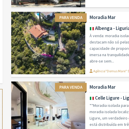
Moradia Mar
PARA VENDA
Albenga - Liguri
À venda: moradia isola
destacam não só pelas
capacidade de proporci
imersa na tranquilidad
abre-se sem...
Agência"Domus Mare" 
Moradia Mar
PARA VENDA
Celle Ligure - Li
**Moradia isolada para
moradia isolada localiz
Ligure, um verdadeiro
está distribuída em tr