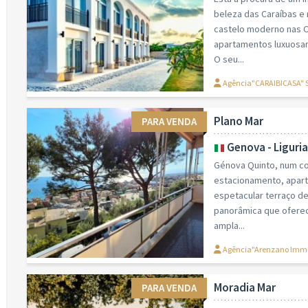
beleza das Caraíbas e
castelo moderno nas C
apartamentos luxuosam
O seu...
Agência"CARAIBICASA"
Plano Mar
PARA VENDA
Genova - Liguria
Génova Quinto, num c
estacionamento, apart
espetacular terraço de
panorâmica que oferec
ampla...
Agência"Arenzano Immobil
Moradia Mar
PARA VENDA