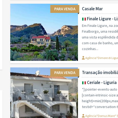
Casale Mar
PARA VENDA
Finale Ligure - L
Em Finale Ligure, na z
Finalborgo, uma resid
uma vista esplêndida 
com casa de banho, um
cozinhas...
Agência"Dimore di Ligu
Transação imobiliá
PARA VENDA
Ceriale - Liguria
*]:pointer-events-auto [
[contain-intrinsic-size:
height)+min(200px,max(
testid=“conversation-tu
Agência"Domus Mare" 