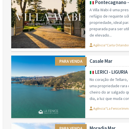
Pontecagnano -
A Villa Wabi é uma pre
refúgio de requinte só
propriedade, ideal par
preparada para ser uti
de elevado...
Agência"Carla Orlando 
Casale Mar
PARA VENDA
LERICI - LIGURIA
No coração de Tellaro,
uma propriedade rara c
cheiro do ar salgado 
dia, a luz que muda co
Agência"La Fenice Immob
Moradia Mar
PARA VENDA