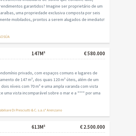
 rendimentos garantidos? Imagine ser proprietário de um
araíbas, uma propriedade exclusiva composta por seis
ente mobilados, prontos a serem alugados de imediato!
 SOSÚA
147M²
€ 580.000
ondomínio privado, com espaços comuns e lugares de
amento de 147 m², dos quais 120 m² úteis, além de um
 dois níveis com 70 m² e uma ampla varanda com vista
e uma vista incomparável sobre o mar e a **** por uma
iare Di Presciutti & C. s.a.s" Arenzano
613M²
€ 2.500.000