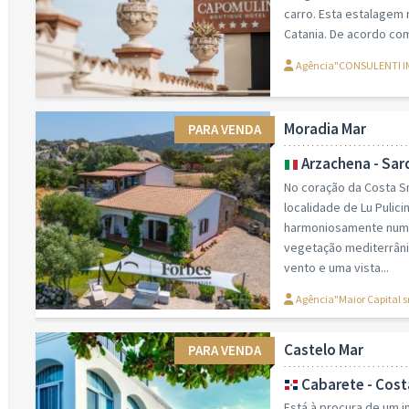
carro. Esta estalagem n
Catania. De acordo com 
Agência"CONSULENTI IM
Moradia Mar
PARA VENDA
Arzachena - Sa
No coração da Costa Sm
localidade de Lu Pulici
harmoniosamente numa 
vegetação mediterrânic
vento e uma vista...
Agência"Maior Capital s
Castelo Mar
PARA VENDA
Cabarete - Cost
Está à procura de um i