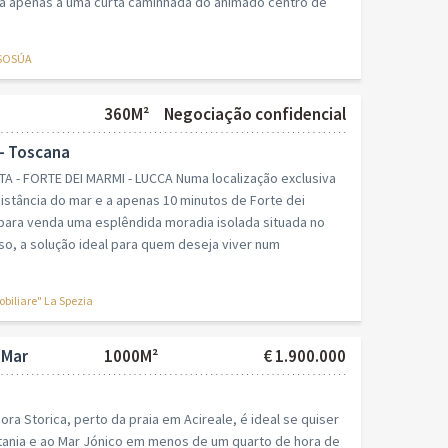
a apenas a uma curta caminhada do animado centro de
 SOSÚA
360M²
Negociação confidencial
 - Toscana
TA - FORTE DEI MARMI - LUCCA Numa localização exclusiva
istância do mar e a apenas 10 minutos de Forte dei
ara venda uma esplêndida moradia isolada situada no
o, a solução ideal para quem deseja viver num
iliare" La Spezia
 Mar
1000M²
€ 1.900.000
ra Storica, perto da praia em Acireale, é ideal se quiser
tania e ao Mar Jónico em menos de um quarto de hora de