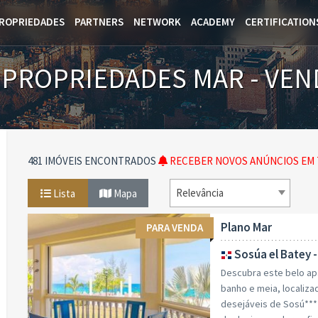
ROPRIEDADES
PARTNERS
NETWORK
ACADEMY
CERTIFICATION
 PROPRIEDADES MAR - VEN
481 IMÓVEIS ENCONTRADOS
RECEBER NOVOS ANÚNCIOS EM 
Relevância
Lista
Mapa
Plano Mar
PARA VENDA
Sosúa el Batey 
Descubra este belo ap
banho e meia, localiz
desejáveis de Sosú***