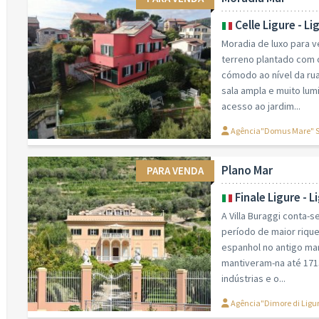
Celle Ligure - Li
Moradia de luxo para 
terreno plantado com o
cómodo ao nível da ru
sala ampla e muito lum
acesso ao jardim...
Agência"Domus Mare" 
Plano Mar
PARA VENDA
Finale Ligure - L
A Villa Buraggi conta-
período de maior rique
espanhol no antigo m
mantiveram-na até 171
indústrias e o...
Agência"Dimore di Ligu