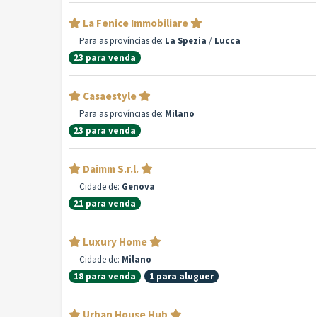
La Fenice Immobiliare
Para as províncias de:
La Spezia
/
Lucca
23 para venda
Casaestyle
Para as províncias de:
Milano
23 para venda
Daimm S.r.l.
Cidade de:
Genova
21 para venda
Luxury Home
Cidade de:
Milano
18 para venda
1 para aluguer
Urban House Hub