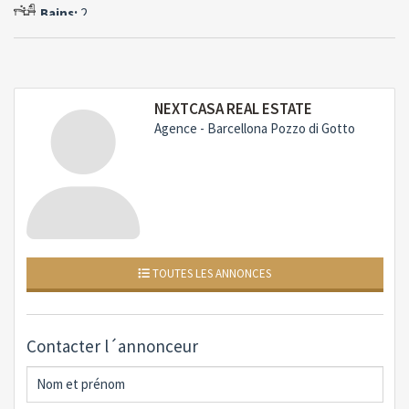
pour admirer des couchers de soleil spectaculaires et
Bains:
2
respirer l´énergie de la Méditerranée.complétant la villa
est un garage double de 28 m², pratique pour deux
voitures et divers équipements.Les plus de la propriété :
Situation exclusive à Capo MilazzoCette propriété
NEXTCASA REAL ESTATE
représente une opportunité rare pour ceux qui
Agence - Barcellona Pozzo di Gotto
souhaitent vivre ou investir dans l´une des régions les
plus fascinantes de la Sicile, entre histoire, mer
cristalline et nature intacte.contactez-nous pour plus d
´informations ou pour réserver une visite exclusive.
TOUTES LES ANNONCES
Contacter l´annonceur