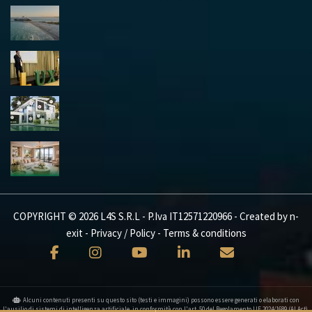
COPYRIGHT © 2026 L4S S.R.L - P.Iva IT12571220966 - Created by
n-
exit
-
Privacy / Policy
-
Terms & conditions
Alcuni contenuti presenti su questo sito (testi e immagini) possono essere generati o elaborati con
l'ausilio di sistemi di intelligenza artificiale, in conformità con l'art. 50 del Regolamento UE 2024/1689 (AI Act).