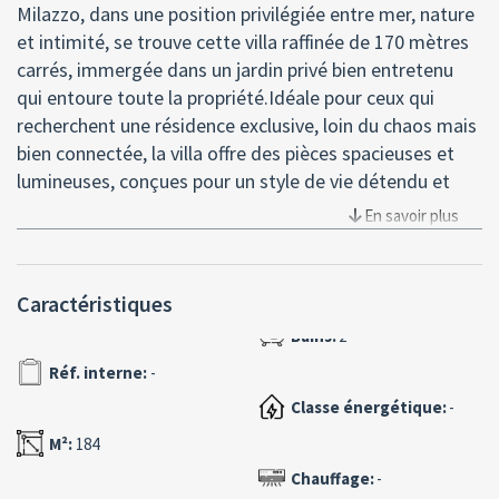
Milazzo, dans une position privilégiée entre mer, nature
et intimité, se trouve cette villa raffinée de 170 mètres
carrés, immergée dans un jardin privé bien entretenu
qui entoure toute la propriété.Idéale pour ceux qui
recherchent une résidence exclusive, loin du chaos mais
bien connectée, la villa offre des pièces spacieuses et
lumineuses, conçues pour un style de vie détendu et
sophistiqué.L´habitation se compose de trois
En savoir plus
chambres spacieuses, dont une suite parentale avec
dressing, parfaite pour ceux qui recherchent le confort
et la fonctionnalité. L´espace de vie ouvert avec cuisine
Caractéristiques
ouverte crée une atmosphère chaleureuse et conviviale,
idéale pour accueillir des amis ou profiter de moments
Réf. interne:
-
de pure détente. Deux élégantes salles de bains avec
des finitions de qualité et un espace de rangement
Classe énergétique:
-
pratique complètent les intérieurs.Le véritable joyau de
M²:
184
cette propriété est la grande terrasse panoramique
Chauffage:
-
avec une vue à 360° sur la mer, un point de vue privilégié