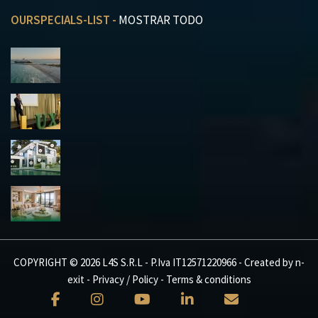
OURSPECIALS-LIST -
MOSTRAR TODO
COPYRIGHT © 2026 L4S S.R.L - P.Iva IT12571220966 - Created by
n-
exit
-
Privacy / Policy
-
Terms & conditions