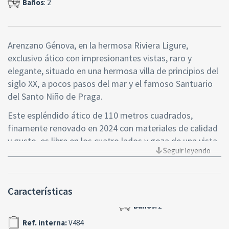
Baños
: 2
Arenzano Génova, en la hermosa Riviera Ligure,
exclusivo ático con impresionantes vistas, raro y
elegante, situado en una hermosa villa de principios del
siglo XX, a pocos pasos del mar y el famoso Santuario
del Santo Niño de Praga.
Este espléndido ático de 110 metros cuadrados,
finamente renovado en 2024 con materiales de calidad
y gusto, es libre en los cuatro lados y goza de una vista
Seguir leyendo
dominante e impresionante sobre el pueblo y el mar. La
entrada se abre a un amplio pasillo que conduce a la
gran cocina, pensada para los amantes de la cocina
Características
mientras admiran un panorama único, y desde aquí se
accede a la terraza veranda de 17 metros cuadrados, un
rincón del paraíso ideal para disfrutar de desayunos
Ref. interna:
V484