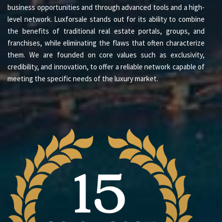
vida.
business opportunities and through advanced tools and a high-
level network. Luxforsale stands out for its ability to combine
Para obtener información y reservar una visita, póngase
the benefits of traditional real estate portals, groups, and
en contacto con nosotros.
franchises, while eliminating the flaws that often characterize
them. We are founded on core values such as exclusivity,
credibility, and innovation, to offer a reliable network capable of
meeting the specific needs of the luxury market.