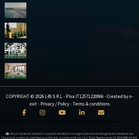
COPYRIGHT © 2026 L4S S.R.L - P.Iva IT12571220966 - Created by
n-
exit
-
Privacy / Policy
-
Terms & conditions
Alcuni contenuti presenti su questo sito (testi e immagini) possono essere generati o elaborati con
l'ausilio di sistemi di intelligenza artificiale, in conformità con l'art. 50 del Regolamento UE 2024/1689 (AI Act).