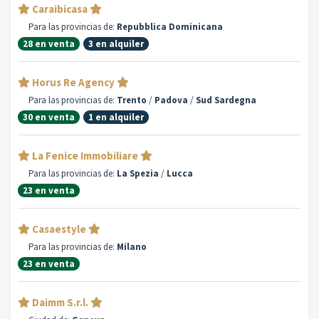
Caraibicasa
Para las provincias de:
Repubblica Dominicana
28 en venta
3 en alquiler
Horus Re Agency
Para las provincias de:
Trento
/
Padova
/
Sud Sardegna
30 en venta
1 en alquiler
La Fenice Immobiliare
Para las provincias de:
La Spezia
/
Lucca
23 en venta
Casaestyle
Para las provincias de:
Milano
23 en venta
Daimm S.r.l.