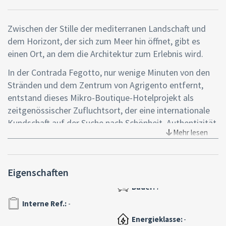
Zwischen der Stille der mediterranen Landschaft und
dem Horizont, der sich zum Meer hin öffnet, gibt es
einen Ort, an dem die Architektur zum Erlebnis wird.
In der Contrada Fegotto, nur wenige Minuten von den
Stränden und dem Zentrum von Agrigento entfernt,
entstand dieses Mikro-Boutique-Hotelprojekt als
zeitgenössischer Zufluchtsort, der eine internationale
Kundschaft auf der Suche nach Schönheit, Authentizität
Mehr lesen
und Diskretion aufnehmen soll.
EIN PROJEKT, DAS DIE LANDSCHAFT INTERPRETIERT
Eigenschaften
Das von Architrend Architecture entworfene Konzept
basiert auf einem wesentlichen Prinzip: den Raum mit
dem Licht und dem Land in Dialog treten lassen. Reine
Interne Ref.:
-
Linien, horizontale Volumen, natürliche Materialien. Die
Energieklasse:
-
Architektur öffnet sich nach außen und beseitigt jede