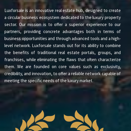
Agrigento, mit seinem einzigartigen historischen Erbe
und seiner Landschaft, ist heute eines der
Luxforsale is an innovative real estate hub, designed to create
interessantesten Reiseziele im Mittelmeerraum. Vom
a circular business ecosystem dedicated to the luxury property
Tal der Tempel bis zu den unberührten Stränden zieht
sector. Our mission is to offer a superior experience to our
das Gebiet eine internationale Kundschaft an, die auf
partners, providing concrete advantages both in terms of
der Suche nach authentischen Erlebnissen und
business opportunities and through advanced tools and a high-
unberührten Orten ist.
level network. Luxforsale stands out for its ability to combine
the benefits of traditional real estate portals, groups, and
EINE MÖGLICHKEIT, EIN EINZIGARTIGES ZU
franchises, while eliminating the flaws that often characterize
SCHAFFEN
them. We are founded on core values such as exclusivity,
Dieses Projekt ist nicht einfach nur eine Investition,
credibility, and innovation, to offer a reliable network capable of
sondern eine Gelegenheit, einen Ort mit einer Identität
meeting the specific needs of the luxury market.
zu gestalten, der in der Lage ist, sich in der
zeitgenössischen Gastfreundschaftsszene
hervorzuheben.
VERTRAULICHES DOSSIER AUF ANFRAGE VERFÜGBAR