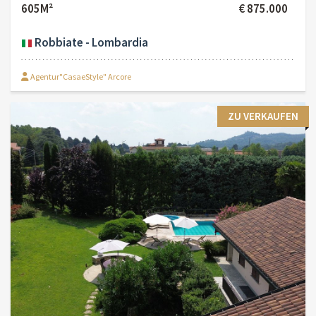
605M²
€ 875.000
Robbiate - Lombardia
Agentur"CasaeStyle" Arcore
ZU VERKAUFEN