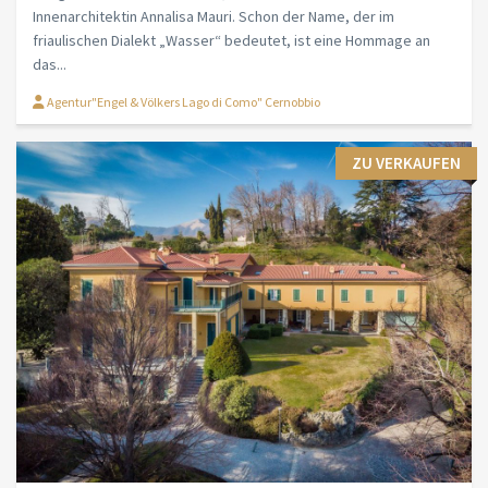
Innenarchitektin Annalisa Mauri. Schon der Name, der im
friaulischen Dialekt „Wasser“ bedeutet, ist eine Hommage an
das...
Agentur"Engel & Völkers Lago di Como" Cernobbio
ZU VERKAUFEN