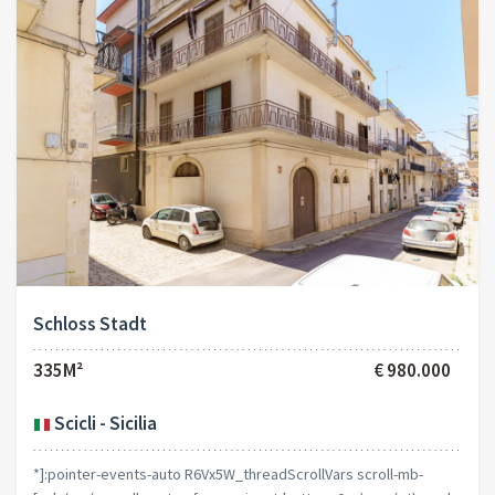
Schloss Stadt
335M²
€ 980.000
Scicli - Sicilia
*]:pointer-events-auto R6Vx5W_threadScrollVars scroll-mb-