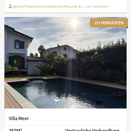
Agentur"Arenzano Immobiliare Di Presciutti & C. s.a.s" Arenzano
ZU VERKAUFEN
Villa Meer
360M²
Vertrauliche Verhandlung