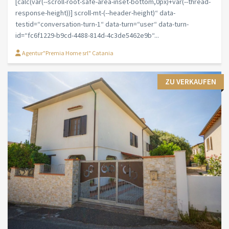
[calc(var(--scroll-root-safe-area-inset-bottom,0px)+var(--thread-
response-height))] scroll-mt-(--header-height)“ data-
testid=“conversation-turn-1“ data-turn=“user“ data-turn-
id=“fc6f1229-b9cd-4488-814d-4c3de5462e9b“...
Agentur"Premia Home srl" Catania
ZU VERKAUFEN