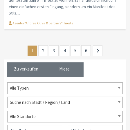
der letzten Jahre in Triest zu wohnen. Es handelt sich nicht um
einen einfachen ersten Eingang, sondern um ein Manifest des
Stils,...
Agentur"Andrea Oliva & partners" Trieste
1
2
3
4
5
6
Zu verkaufen
Miete
Alle Typen
Suche nach Stadt / Region / Land
Alle Standorte