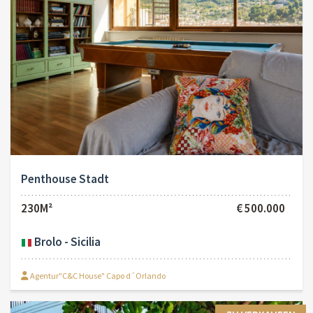
Penthouse Stadt
230M²
€ 500.000
Brolo - Sicilia
Agentur"C&C House" Capo d´Orlando