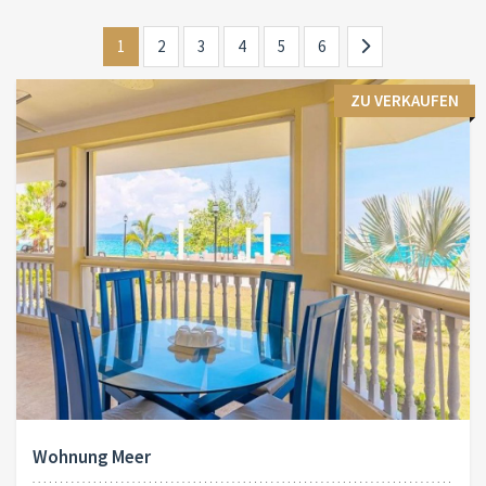
1
2
3
4
5
6
ZU VERKAUFEN
Wohnung Meer