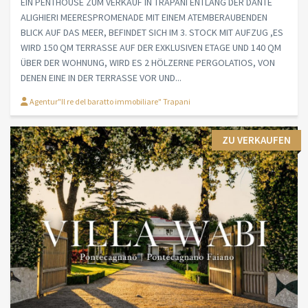
EIN PENTHOUSE ZUM VERKAUF IN TRAPANI ENTLANG DER DANTE
ALIGHIERI MEERESPROMENADE MIT EINEM ATEMBERAUBENDEN
BLICK AUF DAS MEER, BEFINDET SICH IM 3. STOCK MIT AUFZUG ,ES
WIRD 150 QM TERRASSE AUF DER EXKLUSIVEN ETAGE UND 140 QM
ÜBER DER WOHNUNG, WIRD ES 2 HÖLZERNE PERGOLATIOS, VON
DENEN EINE IN DER TERRASSE VOR UND...
Agentur"Il re del baratto immobiliare" Trapani
ZU VERKAUFEN