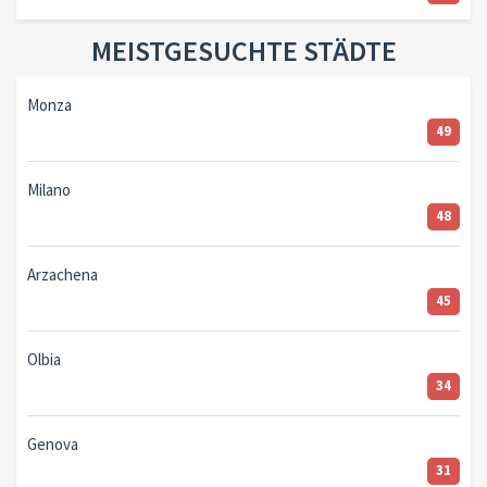
MEISTGESUCHTE STÄDTE
Monza
49
Milano
48
Arzachena
45
Olbia
34
Genova
31