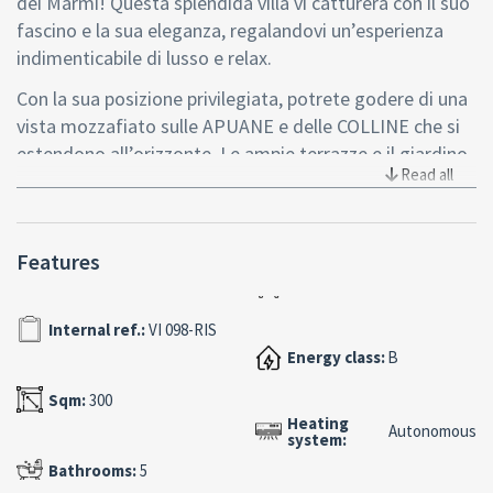
dei Marmi! Questa splendida villa vi catturerà con il suo
fascino e la sua eleganza, regalandovi un’esperienza
indimenticabile di lusso e relax.
Con la sua posizione privilegiata, potrete godere di una
vista mozzafiato sulle APUANE e delle COLLINE che si
estendono all’orizzonte. Le ampie terrazze e il giardino
Read all
curato vi permetteranno di trascorrere momenti di puro
relax all’aria aperta, magari sorseggiando un cocktail al
tramonto.
Features
Gli interni di Villa La Suprema sono altrettanto
affascinanti, con arredi di design, spazi luminosi e
Internal ref.:
VI 098-RIS
confortevoli, e ogni comfort immaginabile. Le camere
da letto sono eleganti e accoglienti, ideali per riposare
Energy class:
B
in totale relax dopo una giornata di sole e mare.
Sqm:
300
Heating
Non mancheranno poi le cene gourmet preparate da
Autonomous
system:
chef privati, che vi delizieranno con piatti prelibati della
Bathrooms:
5
cucina toscana e internazionale. E per chi ama il fitness,