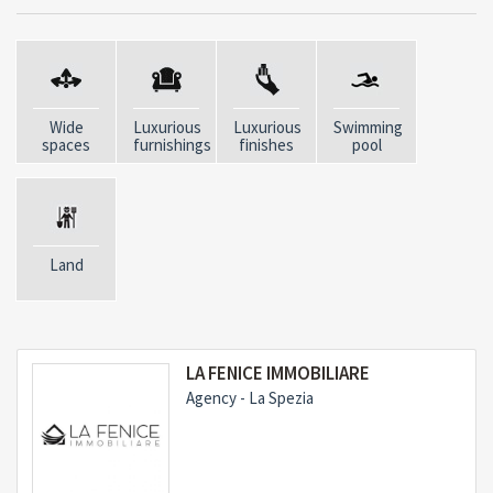
la villa dispone anche di una palestra attrezzata e di una
piscina privata per rinfrescarsi durante le calde giornate
estive.
Villa La Suprema è il luogo perfetto per chi cerca
Wide
Luxurious
Luxurious
Swimming
un’esperienza di lusso e relax a Forte dei Marmi. Non
spaces
furnishings
finishes
pool
vedo l’ora di accogliervi in questa residenza unica e
regalarvi momenti indimenticabili di puro benessere e
serenità. Vi aspetto!
Land
LA FENICE IMMOBILIARE
Agency - La Spezia