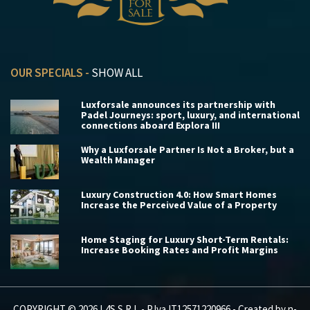
OUR SPECIALS -
SHOW ALL
Luxforsale announces its partnership with
Padel Journeys: sport, luxury, and international
connections aboard Explora III
Why a Luxforsale Partner Is Not a Broker, but a
Wealth Manager
Luxury Construction 4.0: How Smart Homes
Increase the Perceived Value of a Property
Home Staging for Luxury Short-Term Rentals:
Increase Booking Rates and Profit Margins
COPYRIGHT © 2026 L4S S.R.L - P.Iva IT12571220966 - Created by
n-